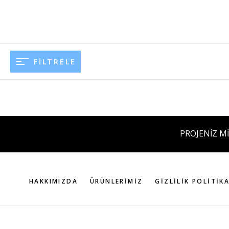
FILTRELE
PROJENİZ Mİ
HAKKIMIZDA
ÜRÜNLERIMIZ
GIZLILIK POLITIKA