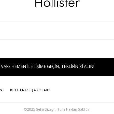
Hollister
 VAR? HEMEN İLETİŞİME GEÇİN, TEKLİFİNİZİ ALIN!
SI
KULLANICI ŞARTLARI
©2025 ŞehirDizayn. Tüm Hakları Saklıdır.