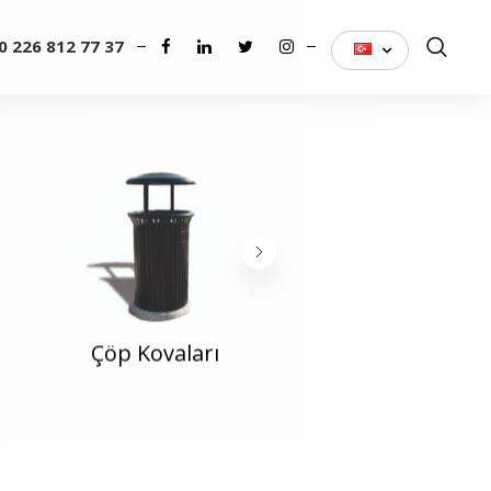
0 226 812 77 37
TÜRKÇE
Genel
Çöp Kovaları