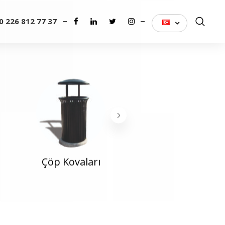
0 226 812 77 37
TÜRKÇE
Genel
Çöp Kovaları