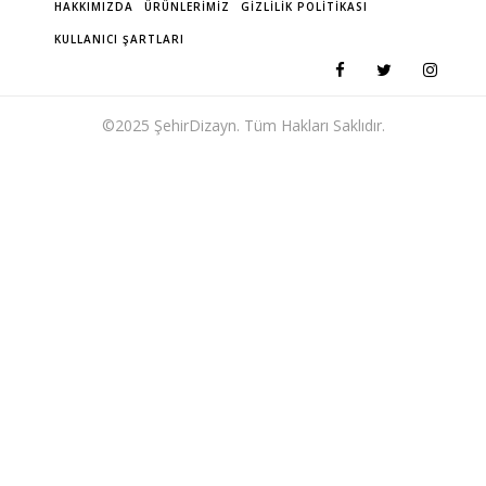
HAKKIMIZDA
ÜRÜNLERIMIZ
GIZLILIK POLITIKASI
KULLANICI ŞARTLARI
©2025 ŞehirDizayn. Tüm Hakları Saklıdır.