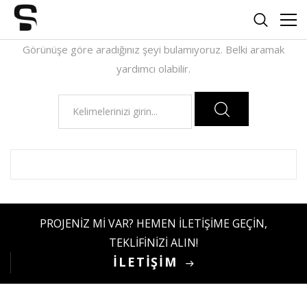
Görünüşe göre aradığınız şeyi bulamıyoruz. Belki aramak
yardımcı olabilir.
Arama:
PROJENİZ Mİ VAR? HEMEN İLETİŞİME GEÇİN,
TEKLİFİNİZİ ALIN!
İLETİŞİM